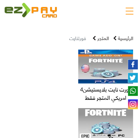
الرئيسية
المتجر
فورتنايت
فورت نايت بلايستيشن4
امريكي المتجر فقط