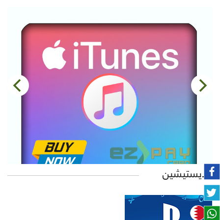
بلايستيشين