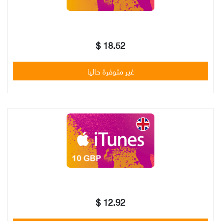
18.52 $
غير متوفرة حاليا
12.92 $