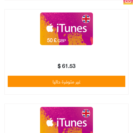
61.53 $
غير متوفرة حاليا