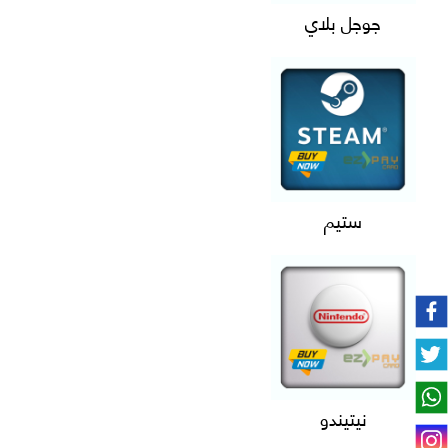
جوجل بلاي
ستيم
نيتيندو