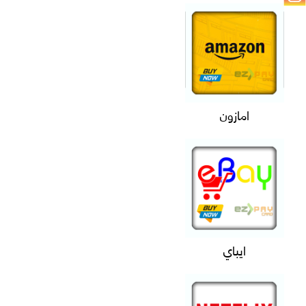
امازون
ايباي