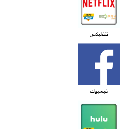
نتفليكس
فيسبوك