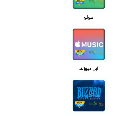
هولو
ابل ميوزك