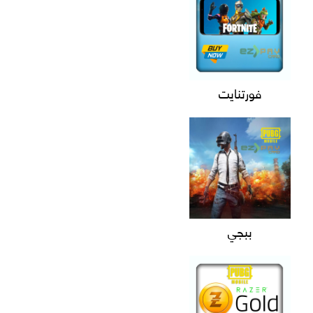
فورتنايت
ببجي